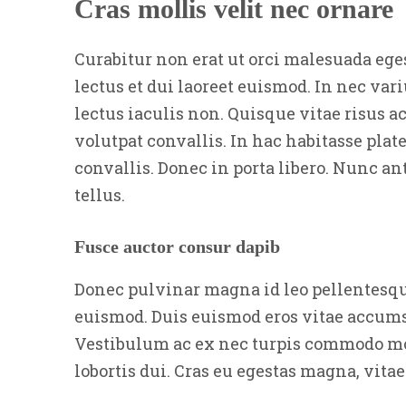
Cras mollis velit nec ornare
Curabitur non erat ut orci malesuada ege
lectus et dui laoreet euismod. In nec variu
lectus iaculis non. Quisque vitae risus a
volutpat convallis. In hac habitasse plat
convallis. Donec in porta libero. Nunc an
tellus.
Fusce auctor consur dapib
Donec pulvinar magna id leo pellentesqu
euismod. Duis euismod eros vitae accums
Vestibulum ac ex nec turpis commodo mole
lobortis dui. Cras eu egestas magna, vita