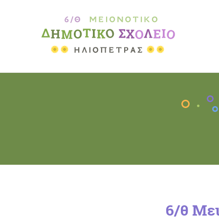
6/θ Με