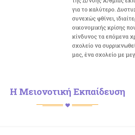
της Δ/νσης Α/θμιας εκπ
για το καλύτερο. Δυστ
συνεχώς φθίνει, ιδιαίτ
οικονομικής κρίσης που
κίνδυνος τα επόμενα χρ
σχολείο να συρρικνωθεί.
μας, ένα σχολείο με μεγ
Η Μειονοτική Εκπαίδευση