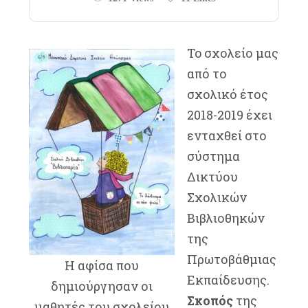
To σχολείο μας
από το
σχολικό έτος
2018-2019 έχει
ενταχθεί στο
σύστημα
Δικτύου
Σχολικών
Βιβλιοθηκών
της
Πρωτοβάθμιας
Η αφίσα που
Εκπαίδευσης.
δημιούργησαν οι
Σκοπός
της
μαθητές του σχολείου