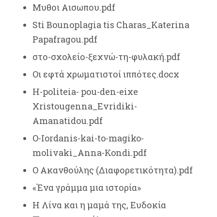
Μυθοι Αισωπου.pdf
Sti Bounoplagia tis Charas_Katerina
Papafragou.pdf
στο-σχολείο-ξεχνώ-τη-φυλακή.pdf
Οι εφτά χρωματιστοί ιππότες.docx
H-politeia- pou-den-eixe
Xristougenna_Evridiki-
Amanatidou.pdf
O-Iordanis-kai-to-magiko-
molivaki_Anna-Kondi.pdf
Ο Ακανθούλης (Διαφορετικότητα).pdf
«Ένα γράμμα μια ιστορία»
Η Λίνα και η μαμά της, Ευδοκία