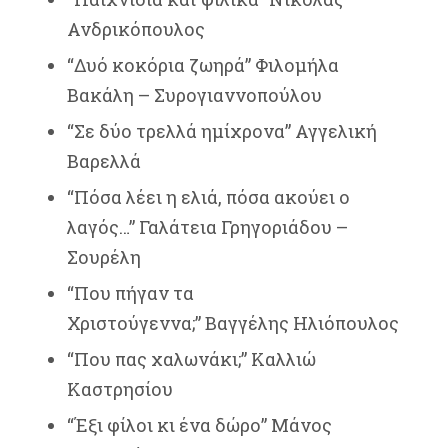
Ανδρικόπουλος
“Δυό κοκόρια ζωηρά” Φιλομήλα
Βακάλη – Συρογιαννοπούλου
“Σε δύο τρελλά ημίχρονα” Αγγελική
Βαρελλά
“Πόσα λέει η ελιά, πόσα ακούει ο
λαγός…” Γαλάτεια Γρηγοριάδου –
Σουρέλη
“Που πήγαν τα
Χριστούγεννα;” Βαγγέλης Ηλιόπουλος
“Που πας χαλωνάκι;” Καλλιώ
Καστρησίου
“Έξι φίλοι κι ένα δώρο” Μάνος