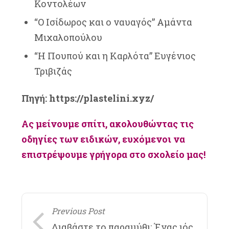
Κοντολέων
“Ο Ισίδωρος και ο ναυαγός” Αμάντα
Μιχαλοπούλου
“Η Πουπού και η Καρλότα” Ευγένιος
Τριβιζάς
Πηγή:
https://plastelini.xyz/
Ας μείνουμε σπίτι, ακολουθώντας τις
οδηγίες των ειδικών, ευχόμενοι να
επιστρέψουμε γρήγορα στο σχολείο μας!
Previous Post
Διαβάστε το παραμύθι: Ένας ιός