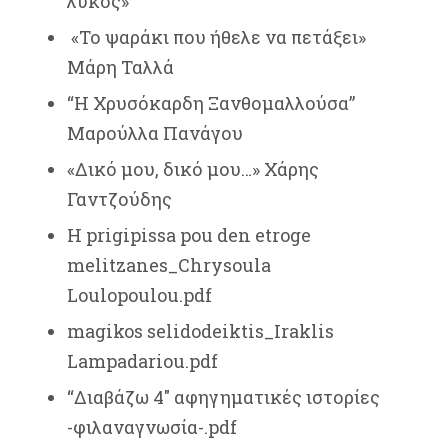
λύκος»
«Το ψαράκι που ήθελε να πετάξει»
Μάρη Ταλλά
“Η Χρυσόκαρδη Ξανθομαλλούσα”
Μαρούλλα Πανάγου
«Δικό μου, δικό μου…» Χάρης
Γαντζούδης
H prigipissa pou den etroge
melitzanes_Chrysoula
Loulopoulou.pdf
magikos selidodeiktis_Iraklis
Lampadariou.pdf
“Διαβάζω 4″ αφηγηματικές ιστορίες
-φιλαναγνωσία-.pdf