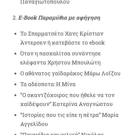
Παναγιωτοπούλου
2.
Ε-Book Παραμύθια με αφήγηση
Το Σπαρματσέτο Χανς Κρίστιαν
Άντερσεν
ή κατεβάστε
το ebook
Όταν η πασχαλίτσα συνάντησε
ελέφαντα Χρήστου Μπουλώτη
Ο αθάνατος γαϊδαράκος Μάρω Λοΐζου
Τα αδέσποτα: Η Μίνα
“Ο σκαντζόχοιρος που ήθελε να τον
χαϊδέψουν” Κατερίνα Αναγνώστου
“
Ιστορίες που τις είπε η πέτρα” Μαρία
Αγγελίδου
“Παιχνίδια και ψιλικά” Νικόλας